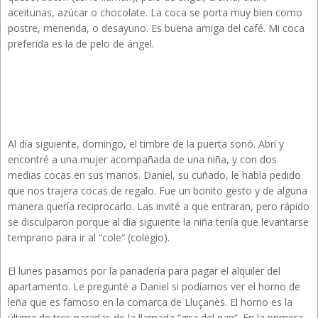
aceitunas, azúcar o chocolate. La coca se porta muy bien como
postre, merienda, o desayuno. Es buena amiga del café. Mi coca
preferida es la de pelo de ángel.
Al día siguiente, domingo, el timbre de la puerta sonó. Abrí y
encontré a una mujer acompañada de una niña, y con dos
medias cocas en sus manos. Daniel, su cuñado, le había pedido
que nos trajera cocas de regalo. Fue un bonito gesto y de alguna
manera quería reciprocarlo. Las invité a que entraran, pero rápido
se disculparon porque al día siguiente la niña tenía que levantarse
temprano para ir al “cole“ (colegio).
El lunes pasamos por la panadería para pagar el alquiler del
apartamento. Le pregunté a Daniel si podíamos ver el horno de
leña que es famoso en la comarca de Lluçanès. El horno es la
última de tres paradas de la llamada “gira del pan”. En la primera