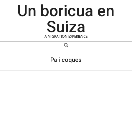
Skip
Un boricua en
to
content
Suiza
A MIGRATION EXPERIENCE
Search
Pa i coques