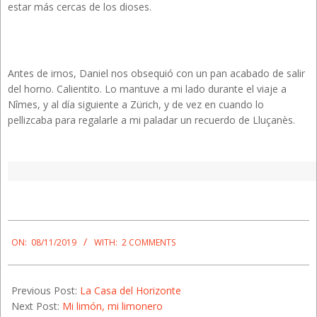
estar más cercas de los dioses.
Antes de irnos, Daniel nos obsequió con un pan acabado de salir
del horno. Calientito. Lo mantuve a mi lado durante el viaje a
Nîmes, y al día siguiente a Zürich, y de vez en cuando lo
pellizcaba para regalarle a mi paladar un recuerdo de Lluçanès.
2019-
11-
ON:
08/11/2019
WITH:
2 COMMENTS
08
Previous Post:
La Casa del Horizonte
Next Post:
Mi limón, mi limonero