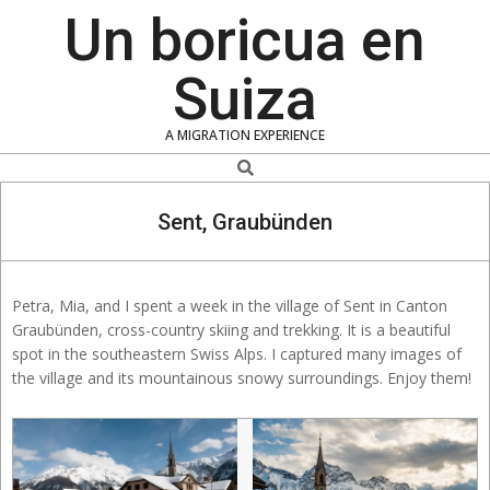
Skip
Un boricua en
to
content
Suiza
A MIGRATION EXPERIENCE
Search
Sent, Graubünden
Petra, Mia, and I spent a week in the village of Sent in Canton
Graubünden, cross-country skiing and trekking. It is a beautiful
spot in the southeastern Swiss Alps. I captured many images of
the village and its mountainous snowy surroundings. Enjoy them!