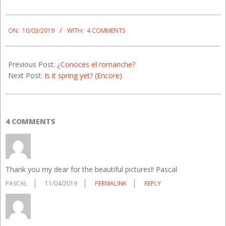
2019-
03-
ON:
10/03/2019
WITH:
4 COMMENTS
10
Previous Post:
¿Conoces el romanche?
Next Post:
Is it spring yet? (Encore)
4 COMMENTS
Thank you my dear for the beautiful pictures!! Pascal
PASCAL
11/04/2019
PERMALINK
REPLY